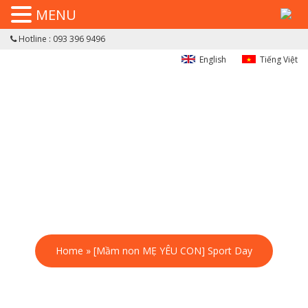
MENU
Hotline : 093 396 9496
English
Tiếng Việt
Home
»
[Mầm non MẸ YÊU CON] Sport Day