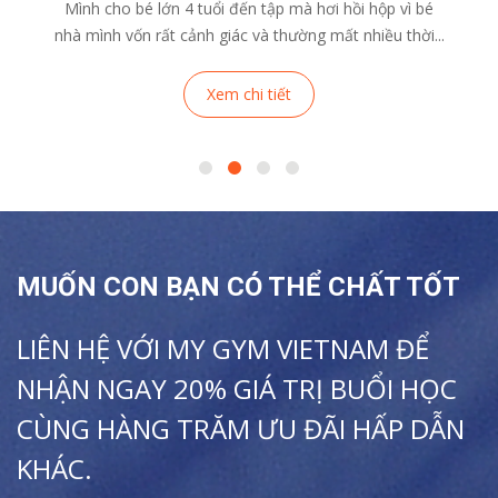
Mình cho bé lớn 4 tuổi đến tập mà hơi hồi hộp vì bé
nhà mình vốn rất cảnh giác và thường mất nhiều thời...
Xem chi tiết
MUỐN CON BẠN CÓ THỂ CHẤT TỐT
LIÊN HỆ VỚI MY GYM VIETNAM ĐỂ
NHẬN NGAY 20% GIÁ TRỊ BUỔI HỌC
CÙNG HÀNG TRĂM ƯU ĐÃI HẤP DẪN
KHÁC.