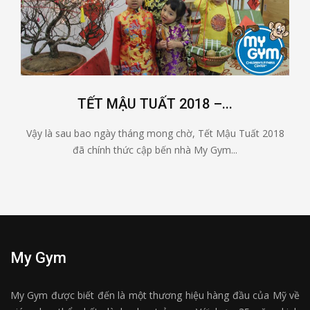
TẾT MẬU TUẤT 2018 –...
Vậy là sau bao ngày tháng mong chờ, Tết Mậu Tuất 2018
đã chính thức cập bến nhà My Gym...
My Gym
My Gym được biết đến là một thương hiệu hàng đầu của Mỹ về